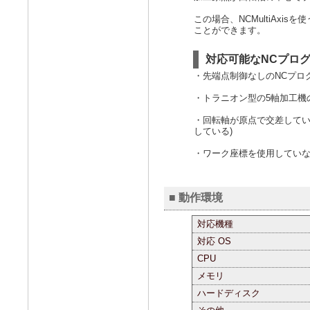
この場合、NCMultiAx
ことができます。
対応可能なNCプロ
・先端点制御なしのNCプロ
・トラニオン型の5軸加工機
・回転軸が原点で交差してい
している)
・ワーク座標を使用してい
■ 動作環境
対応機種
対応 OS
CPU
メモリ
ハードディスク